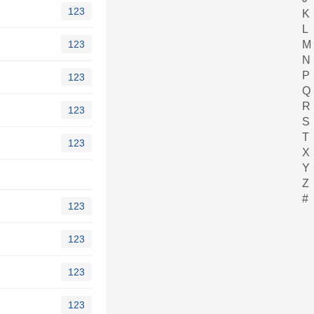
123
K
L
123
M
N
P
123
Q
R
123
S
T
123
X
Y
Z
#
123
123
123
123