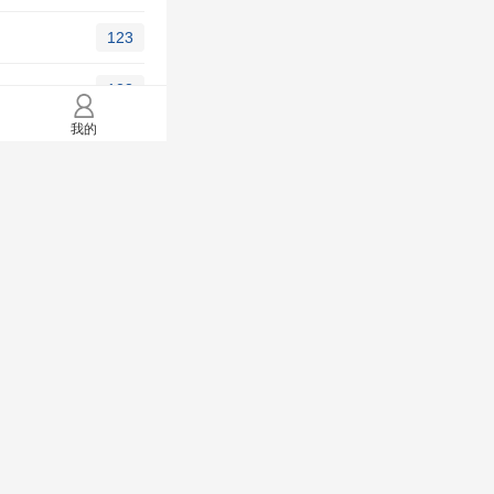
123
123
我的
123
123
123
123
123
123
123