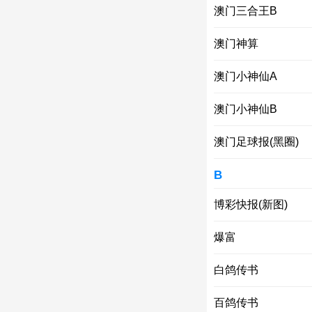
澳门三合王B
澳门神算
澳门小神仙A
澳门小神仙B
澳门足球报(黑圈)
B
博彩快报(新图)
爆富
白鸽传书
百鸽传书