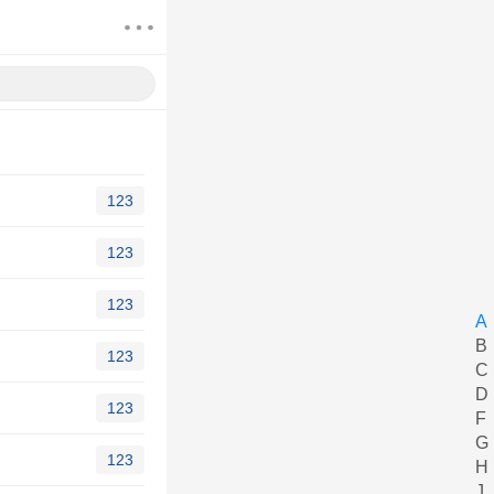
123
123
123
A
B
123
C
D
123
F
G
123
H
J