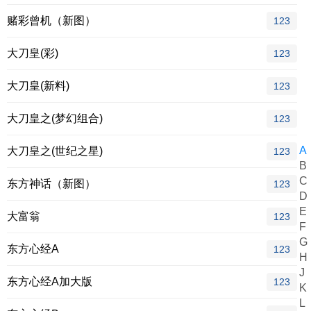
赌彩曾机（新图）
123
大刀皇(彩)
123
大刀皇(新料)
123
大刀皇之(梦幻组合)
123
A
大刀皇之(世纪之星)
123
B
C
东方神话（新图）
123
D
E
大富翁
123
F
G
东方心经A
123
H
J
东方心经A加大版
123
K
L