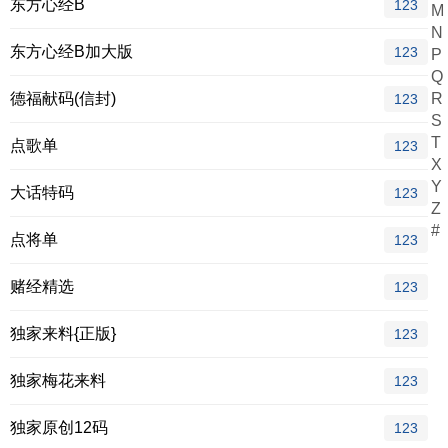
东方心经B
123
M
N
东方心经B加大版
123
P
Q
德福献码(信封)
R
123
S
T
点歌单
123
X
Y
大话特码
123
Z
#
点将单
123
赌经精选
123
独家来料{正版}
123
独家梅花来料
123
独家原创12码
123